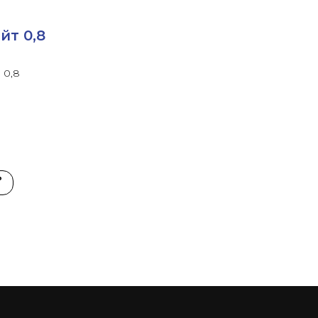
йт 0,8
 0,8
ь