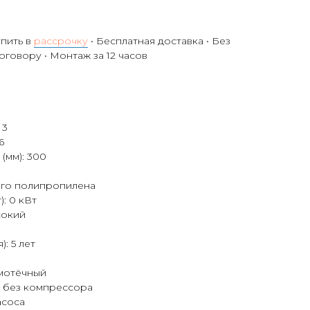
упить в
рассрочку
• Бесплатная доставка • Без
договору • Монтаж за 12 часов
 3
6
(мм): 300
ого полипропилена
: 0 кВт
сокий
: 5 лет
мотёчный
 без компрессора
асоса