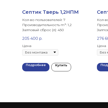
Септик Тверь 1,2НПМ
Сеп
Кол-во пользователей: 7
Кол-в
Производительность m³: 1,2
Произ
Залповый сброс (л): 450
Залпов
205 400
р.
276 6
Цена
Цена
Подробнее
Под
Купить