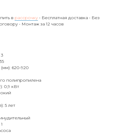
упить в
рассрочку
• Бесплатная доставка • Без
договору • Монтаж за 12 часов
 3
35
(мм): 620-920
ого полипропилена
: 0,9 кВт
сокий
: 5 лет
инудительный
 1
асоса