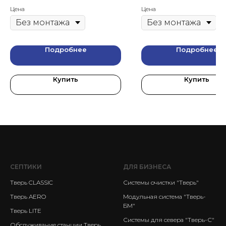
Цена
Цена
Подробнее
Подробнее
Купить
Купить
СЕПТИКИ
ДЛЯ БИЗНЕСА
Тверь CLASSIC
Системы очистки "Тверь"
Тверь AERO
Модульная система "Тверь-
БМ"
Тверь LITE
Системы для севера "Тверь-С"
Обслуживание станции Тверь