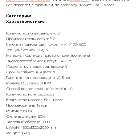
Без переплат, с гарантией, по договору • Монтаж за 12 часов
Категории:
Характеристики:
Количество пользователей: 12
Производительность m³: 2
Глубина подводящей трубы (мм): 1400-1600
Толщина стенок (мм): 5
Материал корпуса: листового полипропилена
Энергопотребление (Вт/сут): 1,4 кВт
Уровень грунтовых вод: высокий
Срок эксплуатации (лет): 30
Гарантия (от производителя): 5 лет
Модель ОС: Тверь 2НПМ
Способ водоотведения: самотёчный
Количество компрессоров: 1
Количество насосов: без насоса
Производитель: Тверь
Рейтинг: ⭐⭐⭐⭐
Степень очистки: 50%
Залповый сброс (л): 600
LxWxH: 4500x1300x2020 mm
Weight: 380 g