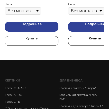
Цена
Цена
Подробнее
Подробнее
Купить
Купить
СЕПТИКИ
ДЛЯ БИЗНЕСА
Тверь CLASSIC
Системы очистки "Тверь"
Тверь AERO
Модульная система "Тверь-
БМ"
Тверь LITE
Системы для севера "Тверь-С"
Обслуживание станции Тверь