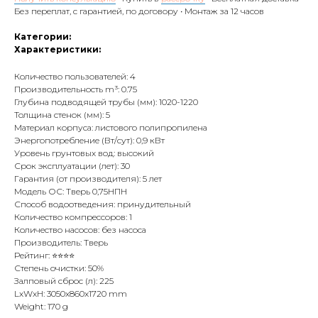
Без переплат, с гарантией, по договору • Монтаж за 12 часов
Категории:
Характеристики:
Количество пользователей: 4
Производительность m³: 0.75
Глубина подводящей трубы (мм): 1020-1220
Толщина стенок (мм): 5
Материал корпуса: листового полипропилена
Энергопотребление (Вт/сут): 0,9 кВт
Уровень грунтовых вод: высокий
Срок эксплуатации (лет): 30
Гарантия (от производителя): 5 лет
Модель ОС: Тверь 0,75НПН
Способ водоотведения: принудительный
Количество компрессоров: 1
Количество насосов: без насоса
Производитель: Тверь
Рейтинг: ⭐⭐⭐⭐
Степень очистки: 50%
Залповый сброс (л): 225
LxWxH: 3050x860x1720 mm
Weight: 170 g