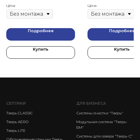
Цена
Цена
Подробнее
Подробнее
Купить
Купить
СЕПТИКИ
ДЛЯ БИЗНЕСА
Тверь CLASSIC
Системы очистки "Тверь"
Тверь AERO
Модульная система "Тверь-
БМ"
Тверь LITE
Системы для севера "Тверь-С"
Обслуживание станции Тверь