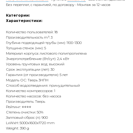
Без переплат, с гарантией, по договору • Монтаж за 12 часов
Категории:
Характеристики:
Количество пользователей: 18
Производительность m³: 3
Глубина подводящей трубы (мм): 1100-1300
Толщина стенок (мм): 5
Материал корпуса: листового полипропилена
Энергопотребление (Вт/сут): 2,4 кВт
Уровень грунтовых вод: высокий
Срок эксплуатации (лет): 30
Гарантия (от производителя): 5 лет
Модель ОС: Тверь 3НПН
Способ водоотведения: принудительный
Количество компрессоров: 1
Количество насосов: без насоса
Производитель: Тверь
Рейтинг: ⭐⭐⭐⭐
Степень очистки: 50%
Залповый сброс (л): 900
LxWxH: 5000x1600x1720 mm
Weight: 390 g