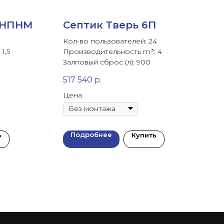
,5НПНМ
Септик Тверь 6П
Кол-во пользователей: 24
1,5
Производительность m³: 4
Залповый сброс (л): 900
517 540
р.
Цена
Подробнее
ь
Купить