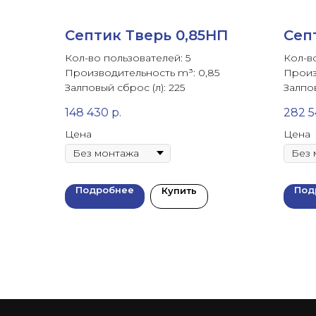
Септик Тверь 0,85НП
Сеп
Кол-во пользователей: 5
Кол-в
Производительность m³: 0,85
Произ
Залповый сброс (л): 225
Залпов
148 430
р.
282 
Цена
Цена
Подробнее
Под
Купить