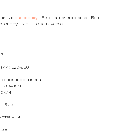
упить в
рассрочку
• Бесплатная доставка • Без
договору • Монтаж за 12 часов
 7
2
(мм): 620-820
ого полипропилена
: 0,94 кВт
сокий
: 5 лет
мотёчный
 1
асоса