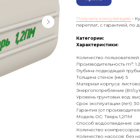
Получить консультацию
• К
переплат, с гарантией, по 
Категории:
Характеристики:
Количество пользователей:
Производительность m³: 1.
Глубина подводящей трубы 
Толщина стенок (мм): 5
Материал корпуса: листов
Энергопотребление (Вт/сут)
Уровень грунтовых вод: вы
Срок эксплуатации (лет): 30
Гарантия (от производителя)
Модель ОС: Тверь 1,2ПМ
Способ водоотведения: са
Количество компрессоров:
Количество насосов: без н