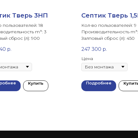
тик Тверь 3НП
Септик Тверь 1
о пользователей: 18
Кол-во пользователей: 9
водительность m³: 3
Производительность m³: 
ый сброс (л): 900
Залповый сброс (л): 450
540
р.
247 300
р.
Цена
робнее
Подробнее
Купить
Купит