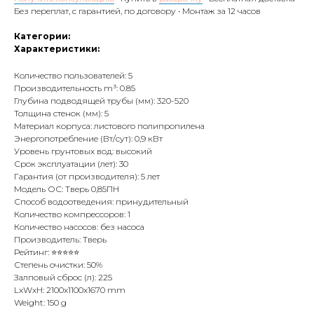
Без переплат, с гарантией, по договору • Монтаж за 12 часов
Категории:
Характеристики:
Количество пользователей: 5
Производительность m³: 0.85
Глубина подводящей трубы (мм): 320-520
Толщина стенок (мм): 5
Материал корпуса: листового полипропилена
Энергопотребление (Вт/сут): 0,9 кВт
Уровень грунтовых вод: высокий
Срок эксплуатации (лет): 30
Гарантия (от производителя): 5 лет
Модель ОС: Тверь 0,85ПН
Способ водоотведения: принудительный
Количество компрессоров: 1
Количество насосов: без насоса
Производитель: Тверь
Рейтинг: ⭐⭐⭐⭐⭐
Степень очистки: 50%
Залповый сброс (л): 225
LxWxH: 2100x1100x1670 mm
Weight: 150 g