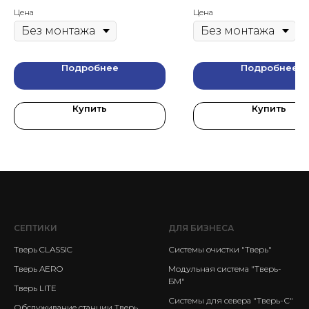
Цена
Цена
Подробнее
Подробнее
Купить
Купить
СЕПТИКИ
ДЛЯ БИЗНЕСА
Тверь CLASSIC
Системы очистки "Тверь"
Тверь AERO
Модульная система "Тверь-
БМ"
Тверь LITE
Системы для севера "Тверь-С"
Обслуживание станции Тверь