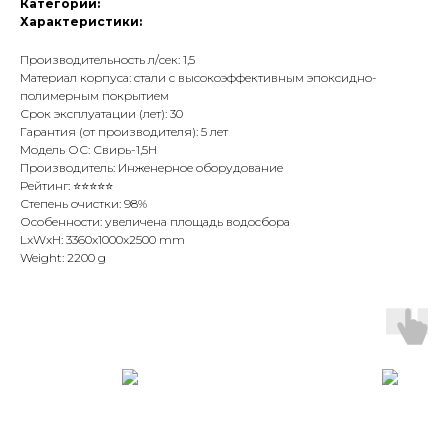
Категории:
Характеристики:
Производительность л/сек: 1,5
Материал корпуса: стали с высокоэффективным эпоксидно-
полимерным покрытием
Срок эксплуатации (лет): 30
Гарантия (от производителя): 5 лет
Модель ОС: Свирь-1,5Н
Производитель: Инженерное оборудование
Рейтинг: ⭐⭐⭐⭐⭐
Степень очистки: 98%
Особенности: увеличена площадь водосбора
LxWxH: 3360x1000x2500 mm
Weight: 2200 g