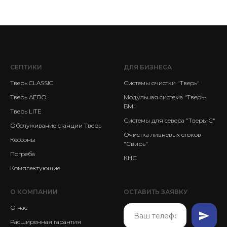
СЕПТИКИ
ДЛЯ БИЗНЕСА
Тверь CLASSIC
Системы очистки "Тверь"
Тверь AERO
Модульная система "Тверь-
БМ"
Тверь LITE
Системы для севера "Тверь-С"
Обслуживание станции Тверь
Очистка ливневых стоков
Кессоны
"Свирь"
Погреба
КНС
Комплектующие
О КОМПАНИИ
ОСТАВИТЬ ЗАЯВКУ
О нас
Расширенная гарантия