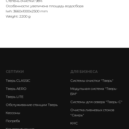
Степень очистки: 98%
Особенности: увеличена площадь водосбора
lwh: 3660x1000x2500 mm
Weight: 2200 g
СЕПТИКИ
ДЛЯ БИЗНЕСА
Тверь CLASSIC
Системы очистки "Тверь"
Тверь AERO
Модульная система "Тверь-
БМ"
Тверь LITE
Системы для севера "Тверь-С"
Обслуживание станции Тверь
Очистка ливневых стоков
Кессоны
"Свирь"
Погреба
КНС
Комплектующие