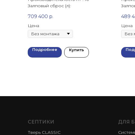
Залповый сброс (л):
Залпов
709 400
р.
489 
Цена
Цена
Подробнее
Под
Купить
СЕПТИКИ
ДЛЯ 
Тверь CLASSIC
Системы