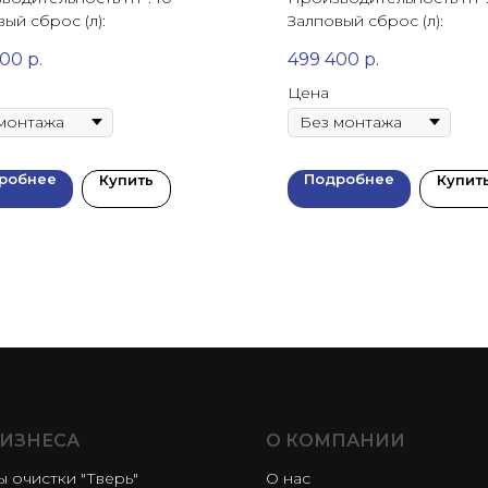
ый сброс (л):
Залповый сброс (л):
400
р.
499 400
р.
Цена
робнее
Подробнее
Купить
Купит
БИЗНЕСА
О КОМПАНИИ
 очистки "Тверь"
О нас