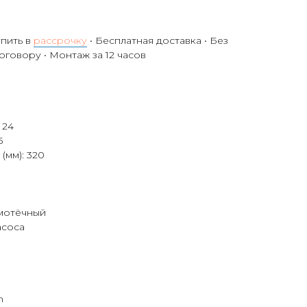
упить в
рассрочку
• Бесплатная доставка • Без
договору • Монтаж за 12 часов
 24
5
(мм): 320
мотёчный
асоса
m