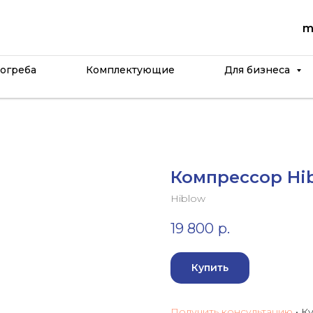
m
огреба
Комплектующие
Для бизнеса
Компрессор Hi
Hiblow
19 800
р.
Купить
Получить консультацию
• К