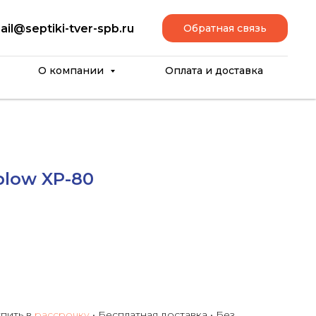
ail@septiki-tver-spb.ru
Обратная связь
О компании
Оплата и доставка
blow XP-80
упить в
рассрочку
• Бесплатная доставка • Без