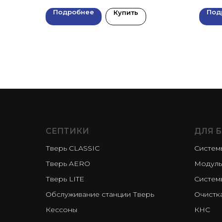
Подробнее
Под
Купить
СЕПТИКИ
ДЛЯ 
Тверь CLASSIC
Системы
Тверь AERO
Модуль
Тверь LITE
Системы
Обслуживание станции Тверь
Очистка
Кессоны
КНС