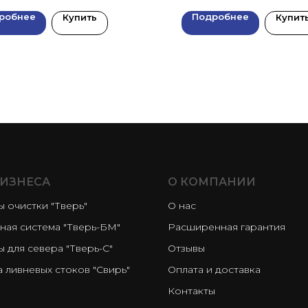
робнее
Подробнее
Купить
Купит
БИЗНЕСА
О КОМПАНИИ
 очистки "Тверь"
О нас
ная система "Тверь-БМ"
Расширенная гарантия
 для севера "Тверь-С"
Отзывы
 ливневых стоков "Свирь"
Оплата и доставка
Контакты