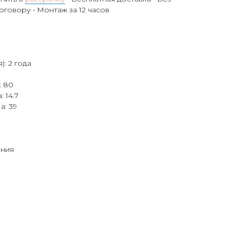
договору • Монтаж за 12 часов
): 2 года
: 80
 14.7
а: 39
ония