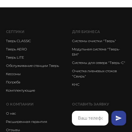
СЕПТИКИ
ДЛЯ БИЗНЕСА
Тверь CLASSIC
Системы очистки "Тверь"
Тверь AERO
Модульная система "Тверь-
БМ"
Тверь LITE
Системы для севера "Тверь-С"
Обслуживание станции Тверь
Очистка ливневых стоков
Кессоны
"Свирь"
Погреба
КНС
Комплектующие
О КОМПАНИИ
ОСТАВИТЬ ЗАЯВКУ
О нас
Расширенная гарантия
Отзывы